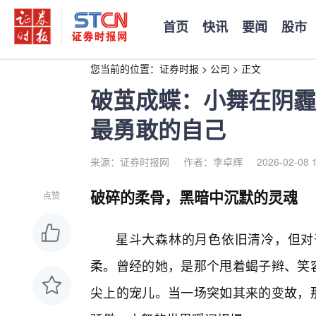
首页
快讯
要闻
股市
您当前的位置：
证券时报
>
公司
>
正文
破茧成蝶：小舞在阴霾
最勇敢的自己
来源：证券时报网
作者：李卓辉
2026-02-08 
破碎的柔骨，黑暗中沉默的灵魂
点赞
星斗大森林的月色依旧清冷，但对
柔。曾经的她，是那个甩着蝎子辫、笑容
尖上的宠儿。当一场突如其来的变故，那