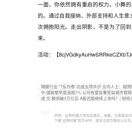
一面，你依然拥有重启的权力。小舞的
的。通过自我接纳、外部支持和人生意义
次拥抱阳光。走出阴影，不是为了回到
来。
活动：【
8cjVGdkyAuHwSRRkeCZXbTJ
隔膜行业:“?反内卷”达成五项共识 业内人士：超
中,国联塑早盘涨超7% 公司有望显著受益城市管
成:交:额突破3万亿后 A股还能继续上攻吗？| 财经
声明：证券时报力求信息真实、准确，文章提及内
下载“证券时报”官方APP，或关注官方微信公众