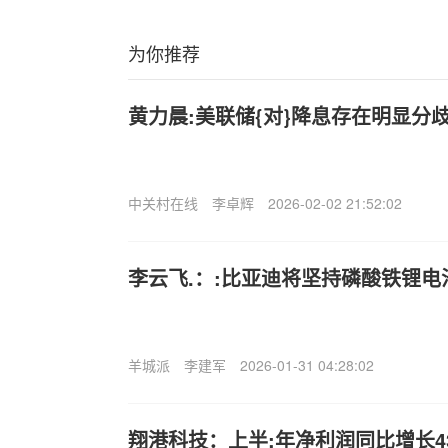
为你推荐
黄力晨:美联储{对}降息存在明显分
中关村在线
李卓辉
2026-02-02 21:52:02
李云飞.：:比亚迪将坚持磷酸铁锂电
羊城派
李建军
2026-01-31 04:28:02
翔港科技：上半;年净利润同比增长432