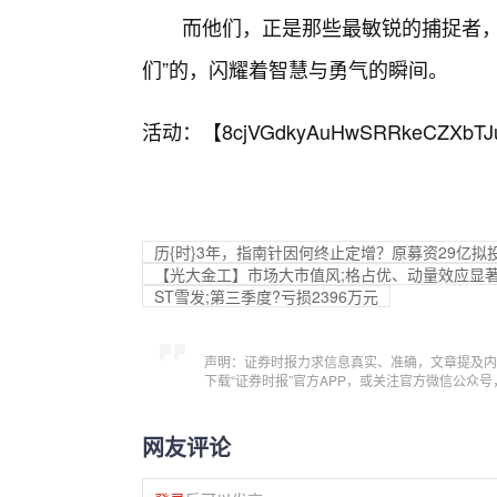
而他们，正是那些最敏锐的捕捉者，
们”的，闪耀着智慧与勇气的瞬间。
活动：【
8cjVGdkyAuHwSRRkeCZXbTJ
历{时}3年，指南针因何终止定增？原募资29亿拟
【光大金工】市场大市值风;格占优、动量效应显著—
ST雪发;第三季度?亏损2396万元
声明：证券时报力求信息真实、准确，文章提及内
下载“证券时报”官方APP，或关注官方微信公众
网友评论