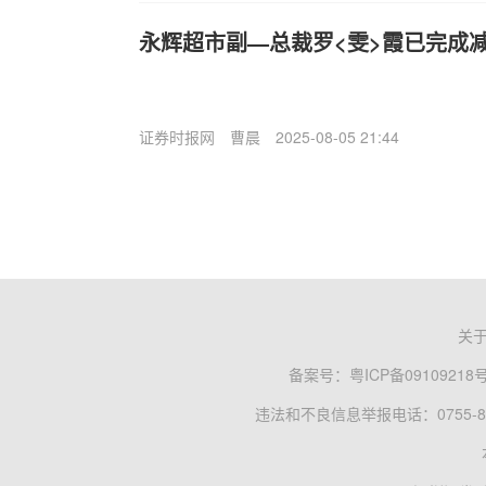
永辉超市副—总裁罗<雯>霞已完成减
证券时报网
曹晨
2025-08-05 21:44
关
备案号：
粤ICP备09109218
违法和不良信息举报电话：0755-83